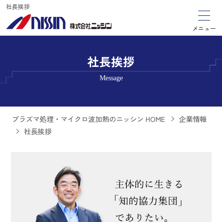
社長挨拶
メニュー
社長挨拶
Message
プラズマ処理・マイクロ波加熱のニッシン HOME
企業情報
社長挨拶