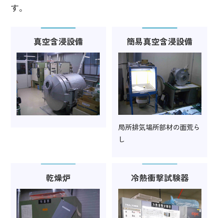
す。
真空含浸設備
簡易真空含浸設備
局所排気場所部材の面荒ら
し
乾燥炉
冷熱衝撃試験器