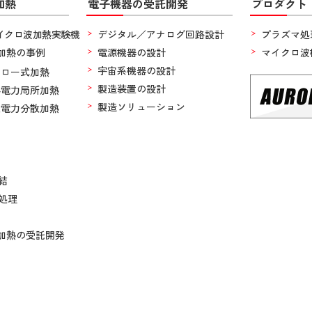
加熱
電子機器の受託開発
プロダクト
イクロ波加熱実験機
デジタル／アナログ回路設計
プラズマ処
加熱の事例
電源機器の設計
マイクロ波
宇宙系機器の設計
フロー式加熱
製造装置の設計
小電力局所加熱
製造ソリューション
大電力分散加熱
結
処理
加熱の受託開発