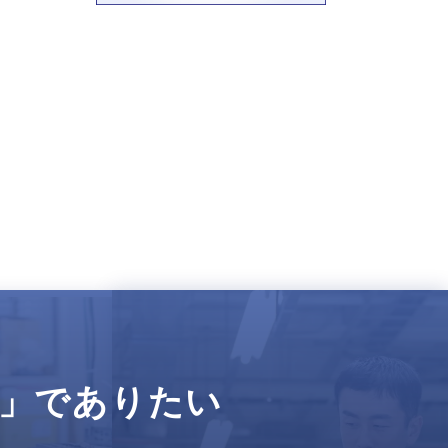
」で
ありたい