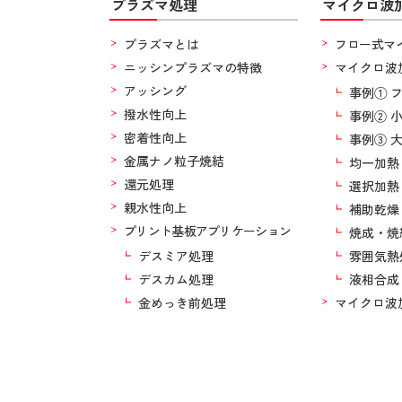
プラズマ処理
マイクロ波
プラズマとは
フロー式マ
ニッシンプラズマの特徴
マイクロ波
アッシング
事例① 
撥水性向上
事例② 
密着性向上
事例③ 
金属ナノ粒子焼結
均一加熱
還元処理
選択加熱
親水性向上
補助乾燥
プリント基板アプリケーション
焼成・焼
デスミア処理
雰囲気熱
デスカム処理
液相合成
金めっき前処理
マイクロ波