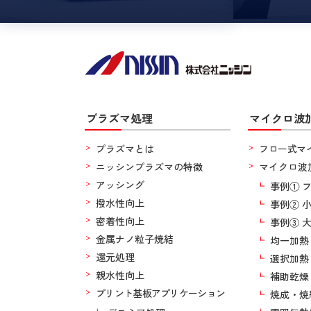
プラズマ処理
マイクロ波
プラズマとは
フロー式マ
ニッシンプラズマの特徴
マイクロ波
アッシング
事例① 
撥水性向上
事例② 
密着性向上
事例③ 
金属ナノ粒子焼結
均一加熱
還元処理
選択加熱
親水性向上
補助乾燥
プリント基板アプリケーション
焼成・焼