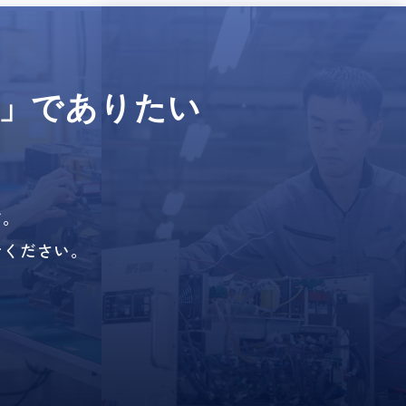
」で
ありたい
、
す。
せください。