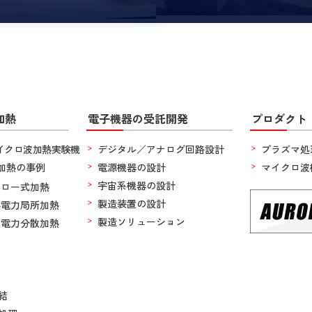
加熱
電子機器の受託開発
プロダクト
イクロ波加熱実験機
デジタル／アナログ回路設計
プラズマ処
加熱の事例
電源機器の設計
マイクロ波
宇宙系機器の設計
フロー式加熱
製造装置の設計
小電力局所加熱
製造ソリューション
大電力分散加熱
結